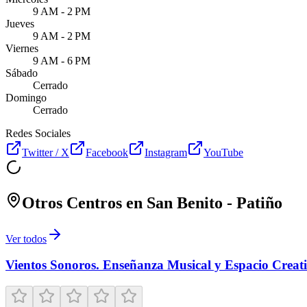
9 AM - 2 PM
Jueves
9 AM - 2 PM
Viernes
9 AM - 6 PM
Sábado
Cerrado
Domingo
Cerrado
Redes Sociales
Twitter / X
Facebook
Instagram
YouTube
Otros Centros en
San Benito - Patiño
Ver todos
Vientos Sonoros. Enseñanza Musical y Espacio Creat