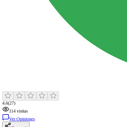
4.6
(
27
)
114
visitas
Ver Opiniones