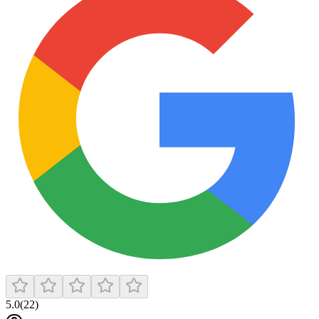
5.0
(
22
)