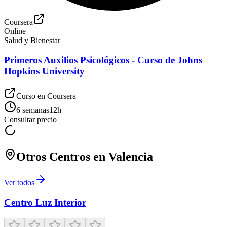
Coursera
Online
Salud y Bienestar
Primeros Auxilios Psicológicos - Curso de Johns
Hopkins University
Curso en
Coursera
6 semanas
12
h
Consultar precio
Otros Centros en
Valencia
Ver todos
Centro Luz Interior