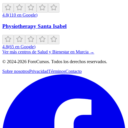
4.8
(
110
en Google
)
Physiotherapy Santa Isabel
4.8
(
65
en Google
)
Ver más centros de
Salud y Bienestar
en
Murcia
→
©
2024-2026
ForoCursos. Todos los derechos reservados.
Sobre nosotros
Privacidad
Términos
Contacto