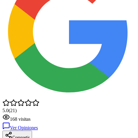
5.0
(
21
)
168
visitas
Ver Opiniones
Compartir