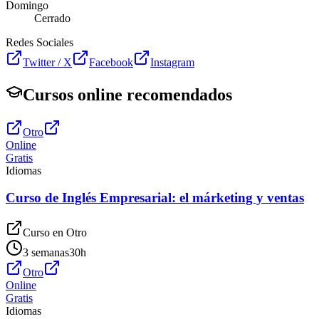
Domingo
Cerrado
Redes Sociales
Twitter / X
Facebook
Instagram
Cursos online recomendados
Otro
Online
Gratis
Idiomas
Curso de Inglés Empresarial: el márketing y ventas
Curso en
Otro
3 semanas
30
h
Otro
Online
Gratis
Idiomas