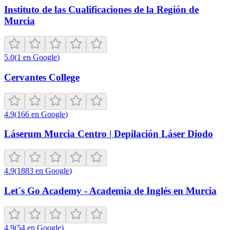
Instituto de las Cualificaciones de la Región de
Murcia
5.0
(
1
en Google
)
Cervantes College
4.9
(
166
en Google
)
Láserum Murcia Centro | Depilación Láser Diodo
4.9
(
1883
en Google
)
Let´s Go Academy - Academia de Inglés en Murcia
4.9
(
54
en Google
)