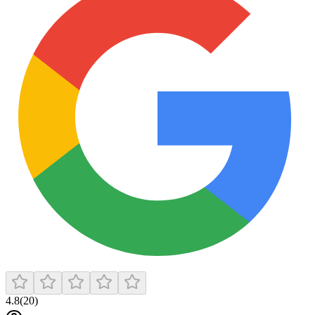
4.8
(
20
)