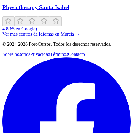
Physiotherapy Santa Isabel
4.8
(
65
en Google
)
Ver más centros de
Idiomas
en
Murcia
→
©
2024-2026
ForoCursos. Todos los derechos reservados.
Sobre nosotros
Privacidad
Términos
Contacto