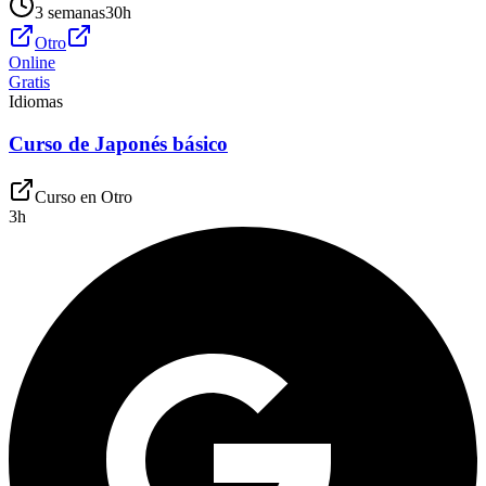
3 semanas
30
h
Otro
Online
Gratis
Idiomas
Curso de Japonés básico
Curso en
Otro
3
h