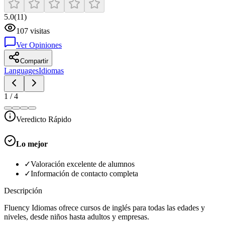
5.0
(
11
)
107
visitas
Ver Opiniones
Compartir
Languages
Idiomas
1
/
4
Veredicto Rápido
Lo mejor
✓
Valoración excelente de alumnos
✓
Información de contacto completa
Descripción
Fluency Idiomas ofrece cursos de inglés para todas las edades y
niveles, desde niños hasta adultos y empresas.