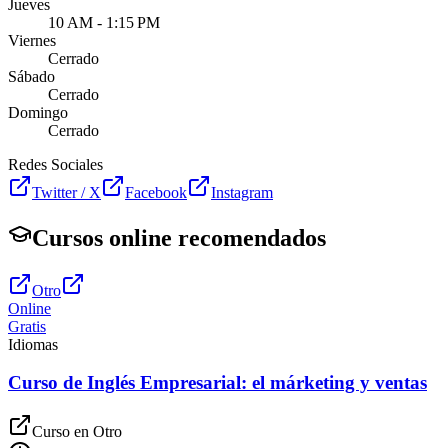
Jueves
10 AM - 1:15 PM
Viernes
Cerrado
Sábado
Cerrado
Domingo
Cerrado
Redes Sociales
Twitter / X
Facebook
Instagram
Cursos online recomendados
Otro
Online
Gratis
Idiomas
Curso de Inglés Empresarial: el márketing y ventas
Curso en
Otro