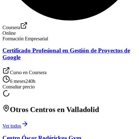
Coursera
Online
Formación Empresarial
Certificado Profesional en Gestión de Proyectos de
Google
Curso en
Coursera
6 meses
240
h
Consultar precio
Otros Centros en
Valladolid
Ver todos
Centro Óscar Rodérickus Gym