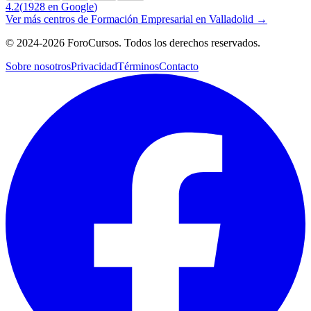
4.2
(
1928
en Google
)
Ver más centros de
Formación Empresarial
en
Valladolid
→
©
2024-2026
ForoCursos. Todos los derechos reservados.
Sobre nosotros
Privacidad
Términos
Contacto