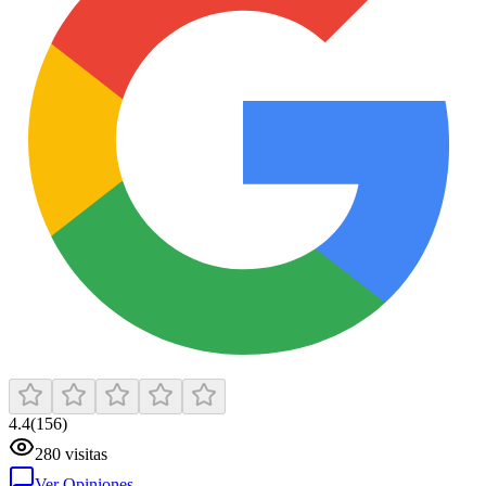
4.4
(
156
)
280
visitas
Ver Opiniones