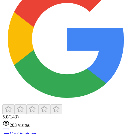
5.0
(
143
)
203
visitas
Ver Opiniones