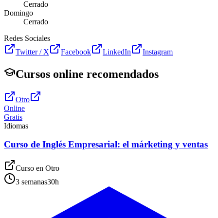
Cerrado
Domingo
Cerrado
Redes Sociales
Twitter / X
Facebook
LinkedIn
Instagram
Cursos online recomendados
Otro
Online
Gratis
Idiomas
Curso de Inglés Empresarial: el márketing y ventas
Curso en
Otro
3 semanas
30
h