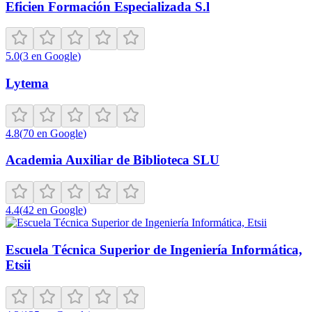
Eficien Formación Especializada S.l
5.0
(
3
en Google
)
Lytema
4.8
(
70
en Google
)
Academia Auxiliar de Biblioteca SLU
4.4
(
42
en Google
)
Escuela Técnica Superior de Ingeniería Informática,
Etsii