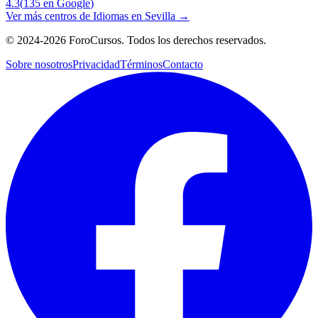
4.3
(
135
en Google
)
Ver más centros de
Idiomas
en
Sevilla
→
©
2024-2026
ForoCursos. Todos los derechos reservados.
Sobre nosotros
Privacidad
Términos
Contacto