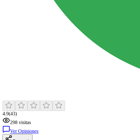
4.9
(
43
)
298
visitas
Ver Opiniones