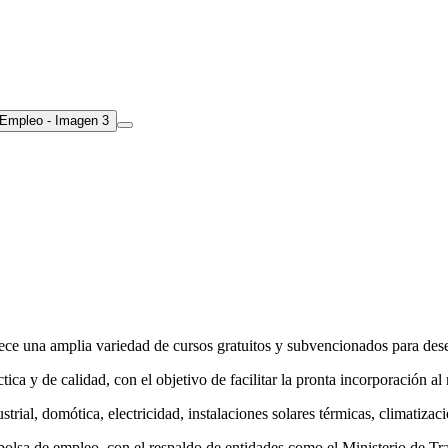
ece una amplia variedad de cursos gratuitos y subvencionados para de
ca y de calidad, con el objetivo de facilitar la pronta incorporación al
ial, domótica, electricidad, instalaciones solares térmicas, climatización
bolsa de empleo, con el respaldo de entidades como el Ministerio de Tr