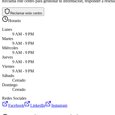
Reclama este centro para gestionar tu información, responder a reseñas
Reclamar este centro
Horario
Lunes
9 AM - 9 PM
Martes
9 AM - 9 PM
Miércoles
9 AM - 9 PM
Jueves
9 AM - 9 PM
Viernes
9 AM - 9 PM
Sábado
Cerrado
Domingo
Cerrado
Redes Sociales
Facebook
LinkedIn
Instagram