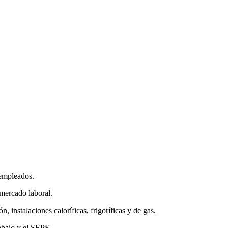
sempleados.
 mercado laboral.
, instalaciones caloríficas, frigoríficas y de gas.
abajo y el SEPE.