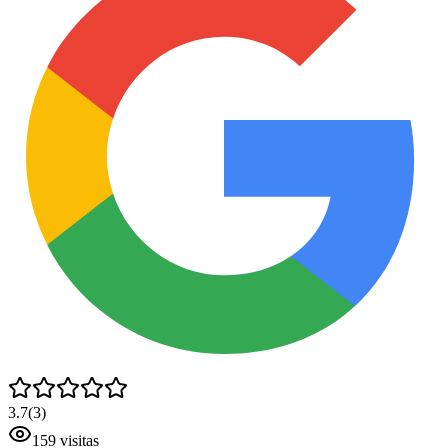
3.7
(
3
)
159
visitas