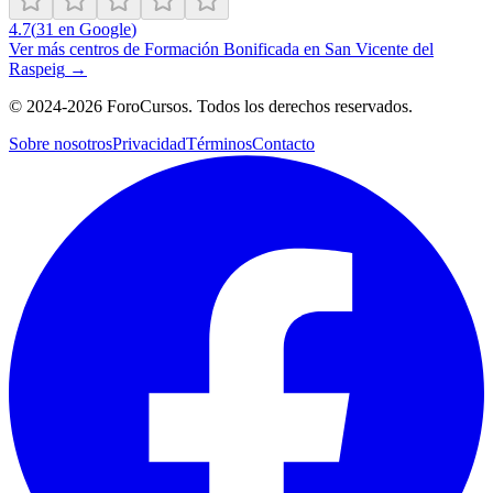
4.7
(
31
en Google
)
Ver más centros de
Formación Bonificada
en
San Vicente del
Raspeig
→
©
2024-2026
ForoCursos. Todos los derechos reservados.
Sobre nosotros
Privacidad
Términos
Contacto