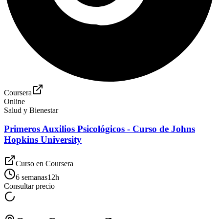
Coursera
Online
Salud y Bienestar
Primeros Auxilios Psicológicos - Curso de Johns
Hopkins University
Curso en
Coursera
6 semanas
12
h
Consultar precio