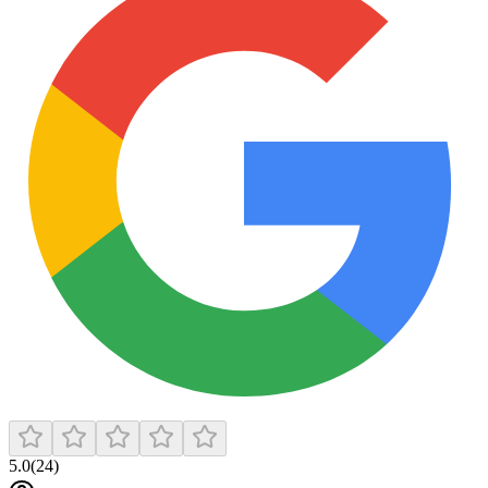
5.0
(
24
)