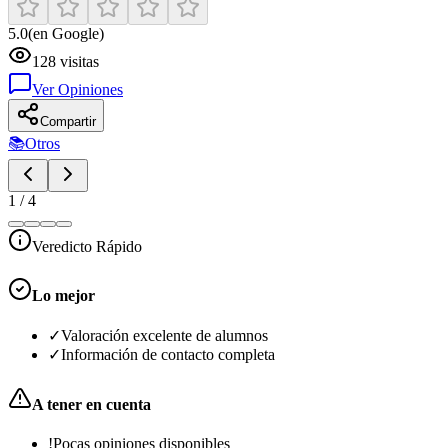
5.0
(en Google)
128
visitas
Ver Opiniones
Compartir
📚
Otros
1
/
4
Veredicto Rápido
Lo mejor
✓
Valoración excelente de alumnos
✓
Información de contacto completa
A tener en cuenta
!
Pocas opiniones disponibles