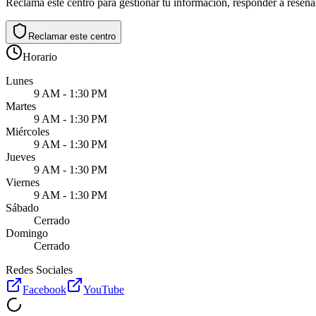
Reclama este centro para gestionar tu información, responder a reseñas
Reclamar este centro
Horario
Lunes
9 AM - 1:30 PM
Martes
9 AM - 1:30 PM
Miércoles
9 AM - 1:30 PM
Jueves
9 AM - 1:30 PM
Viernes
9 AM - 1:30 PM
Sábado
Cerrado
Domingo
Cerrado
Redes Sociales
Facebook
YouTube