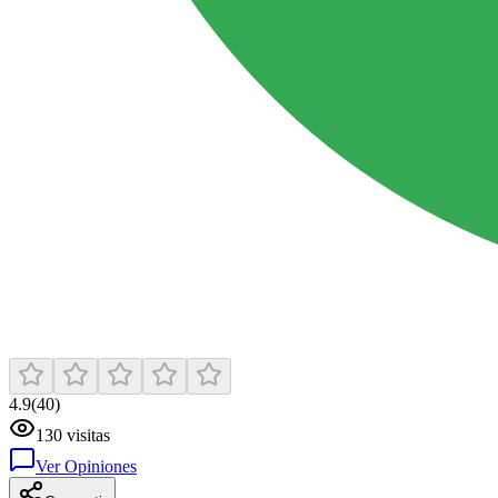
4.9
(
40
)
130
visitas
Ver Opiniones