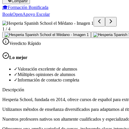
Compartir
🎓
Formación Bonificada
BookOpen
Apoyo Escolar
1
/
4
Veredicto Rápido
Lo mejor
✓
Valoración excelente de alumnos
✓
Múltiples opiniones de alumnos
✓
Información de contacto completa
Descripción
Hesperia School, fundada en 2014, ofrece cursos de español para ext
Utilizamos métodos de enseñanza diversificados para adaptarnos al ri
Nuestros profesores nativos son altamente cualificados y especializad
Ofrecemos una amplia variedad de cursos, incluyendo clases intensivas,