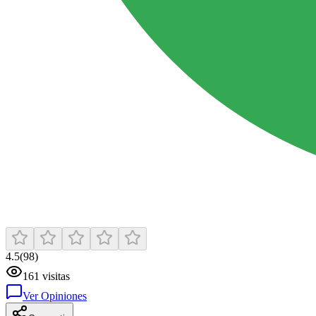
4.5
(
98
)
161
visitas
Ver Opiniones