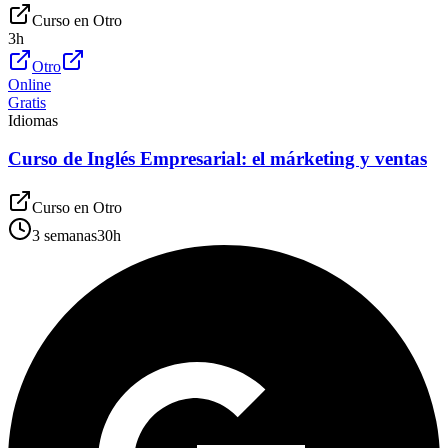
Curso en
Otro
3
h
Otro
Online
Gratis
Idiomas
Curso de Inglés Empresarial: el márketing y ventas
Curso en
Otro
3 semanas
30
h