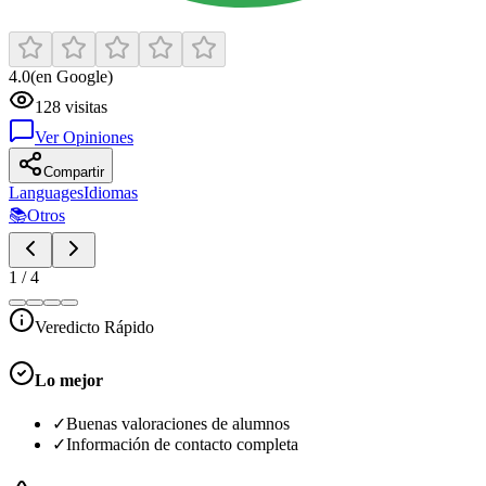
4.0
(en Google)
128
visitas
Ver Opiniones
Compartir
Languages
Idiomas
📚
Otros
1
/
4
Veredicto Rápido
Lo mejor
✓
Buenas valoraciones de alumnos
✓
Información de contacto completa