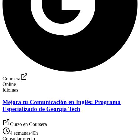
Coursera
Online
Idiomas
Mejora tu Comunicación en Inglés: Programa
Especializado de Georgia Tech
Curso en
Coursera
4 semanas
40
h
Consultar precio