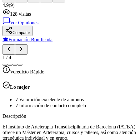
4.9
(
9
)
128
visitas
Ver Opiniones
Compartir
🎓
Formación Bonificada
1
/
4
Veredicto Rápido
Lo mejor
✓
Valoración excelente de alumnos
✓
Información de contacto completa
Descripción
El Instituto de Arteterapia Transdisciplinaria de Barcelona (IATBA)
ofrece un Máster en Arteterapia, cursos y talleres, así como atención
terapéutica individual y en grupo.