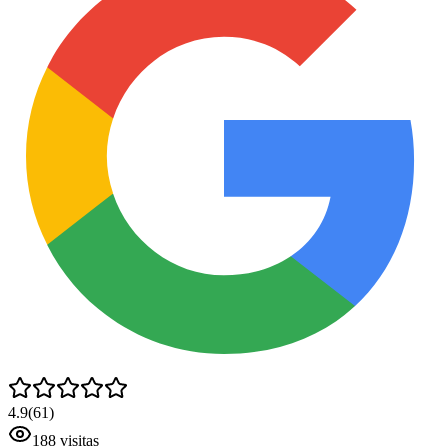
4.9
(
61
)
188
visitas