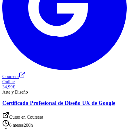
Coursera
Online
34,99€
Arte y Diseño
Certificado Profesional de Diseño UX de Google
Curso en
Coursera
6 meses
200
h