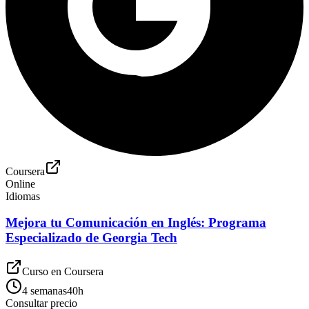
Coursera
Online
Idiomas
Mejora tu Comunicación en Inglés: Programa
Especializado de Georgia Tech
Curso en
Coursera
4 semanas
40
h
Consultar precio