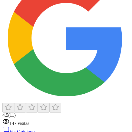
4.5
(
11
)
147
visitas
Ver Opiniones