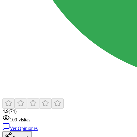
4.9
(
74
)
109
visitas
Ver Opiniones