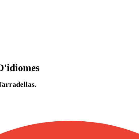
D'idiomes
arradellas.