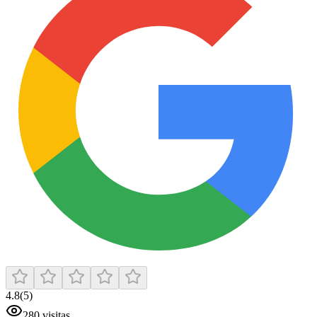
4.8
(
5
)
280
visitas