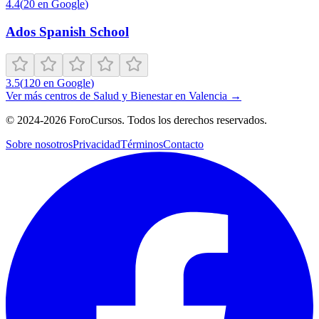
4.4
(
20
en Google
)
Ados Spanish School
3.5
(
120
en Google
)
Ver más centros de
Salud y Bienestar
en
Valencia
→
©
2024-2026
ForoCursos. Todos los derechos reservados.
Sobre nosotros
Privacidad
Términos
Contacto