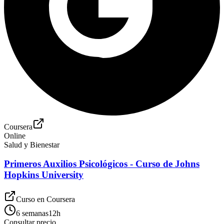
Coursera
Online
Salud y Bienestar
Primeros Auxilios Psicológicos - Curso de Johns
Hopkins University
Curso en
Coursera
6 semanas
12
h
Consultar precio