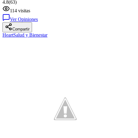
4.8
(
63
)
114
visitas
Ver Opiniones
Compartir
Heart
Salud y Bienestar