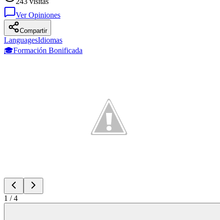
243
visitas
Ver Opiniones
Compartir
Languages
Idiomas
🎓
Formación Bonificada
1
/
4