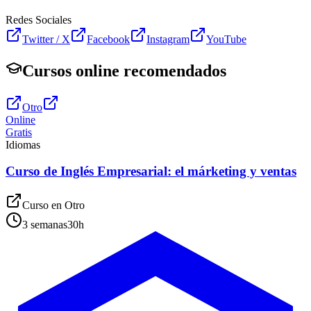
Redes Sociales
Twitter / X
Facebook
Instagram
YouTube
Cursos online recomendados
Otro
Online
Gratis
Idiomas
Curso de Inglés Empresarial: el márketing y ventas
Curso en
Otro
3 semanas
30
h