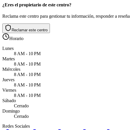
¿Eres el propietario de este centro?
Reclama este centro para gestionar tu información, responder a reseñas
Reclamar este centro
Horario
Lunes
8 AM - 10 PM
Martes
8 AM - 10 PM
Miércoles
8 AM - 10 PM
Jueves
8 AM - 10 PM
Viernes
8 AM - 10 PM
Sábado
Cerrado
Domingo
Cerrado
Redes Sociales