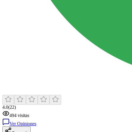
4.0
(
22
)
494
visitas
Ver Opiniones