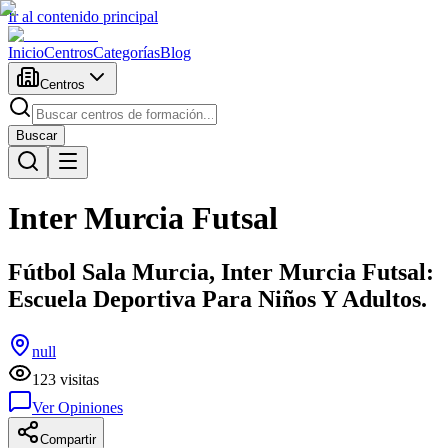
Ir al contenido principal
Inicio
Centros
Categorías
Blog
Centros
Buscar
Inter Murcia Futsal
Fútbol Sala Murcia, Inter Murcia Futsal:
Escuela Deportiva Para Niños Y Adultos.
null
123
visitas
Ver Opiniones
Compartir