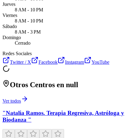
Jueves
8 AM - 10 PM
Viernes
8 AM - 10 PM
Sábado
8 AM - 3 PM
Domingo
Cerrado
Redes Sociales
Twitter / X
Facebook
Instagram
YouTube
Otros Centros en
null
Ver todos
"Natalia Ramos. Terapia Regresiva, Astróloga y
Biodanza "