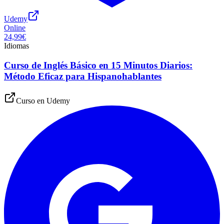
Udemy
Online
24,99€
Idiomas
Curso de Inglés Básico en 15 Minutos Diarios:
Método Eficaz para Hispanohablantes
Curso en
Udemy