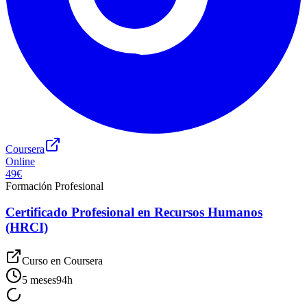
Coursera
Online
49€
Formación Profesional
Certificado Profesional en Recursos Humanos
(HRCI)
Curso en
Coursera
5 meses
94
h