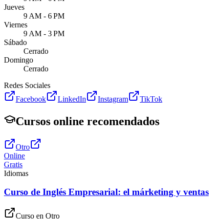
Jueves
9 AM - 6 PM
Viernes
9 AM - 3 PM
Sábado
Cerrado
Domingo
Cerrado
Redes Sociales
Facebook
LinkedIn
Instagram
TikTok
Cursos online recomendados
Otro
Online
Gratis
Idiomas
Curso de Inglés Empresarial: el márketing y ventas
Curso en
Otro