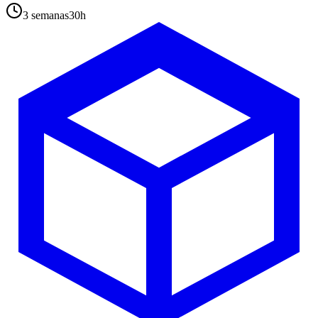
3 semanas
30
h