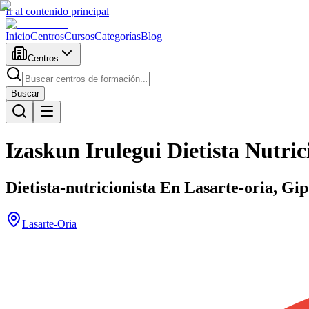
Ir al contenido principal
Inicio
Centros
Cursos
Categorías
Blog
Centros
Buscar
Izaskun Irulegui Dietista Nutric
Dietista-nutricionista En Lasarte-oria, Gi
Lasarte-Oria