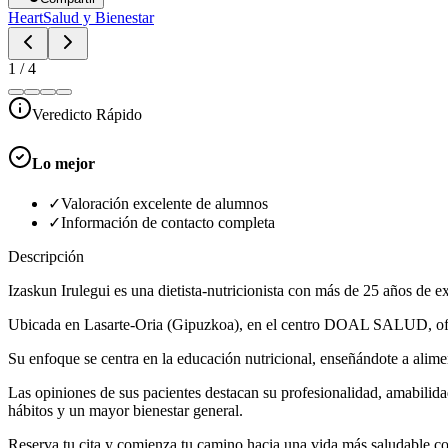
Heart
Salud y Bienestar
1
/
4
Veredicto Rápido
Lo mejor
✓
Valoración excelente de alumnos
✓
Información de contacto completa
Descripción
Izaskun Irulegui es una dietista-nutricionista con más de 25 años de e
Ubicada en Lasarte-Oria (Gipuzkoa), en el centro DOAL SALUD, ofrece 
Su enfoque se centra en la educación nutricional, enseñándote a alimen
Las opiniones de sus pacientes destacan su profesionalidad, amabilidad
hábitos y un mayor bienestar general.
Reserva tu cita y comienza tu camino hacia una vida más saludable c