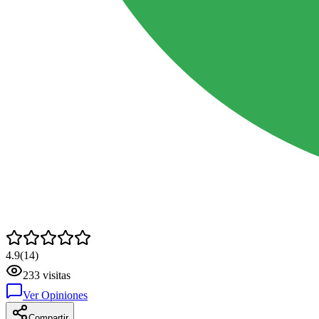
4.9
(
14
)
233
visitas
Ver Opiniones
Compartir