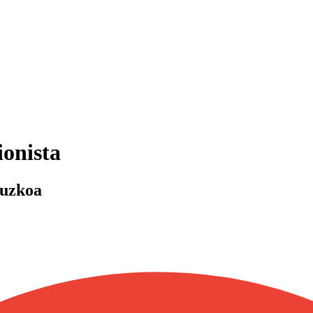
ionista
puzkoa