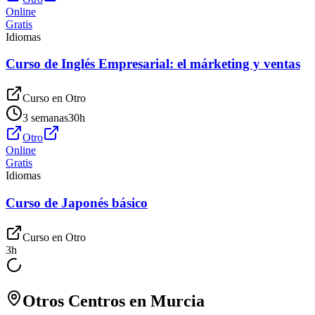
Online
Gratis
Idiomas
Curso de Inglés Empresarial: el márketing y ventas
Curso en
Otro
3 semanas
30
h
Otro
Online
Gratis
Idiomas
Curso de Japonés básico
Curso en
Otro
3
h
Otros Centros en
Murcia