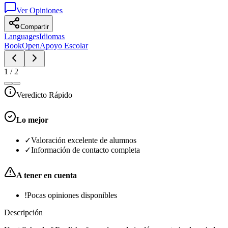
Ver Opiniones
Compartir
Languages
Idiomas
BookOpen
Apoyo Escolar
1
/
2
Veredicto Rápido
Lo mejor
✓
Valoración excelente de alumnos
✓
Información de contacto completa
A tener en cuenta
!
Pocas opiniones disponibles
Descripción