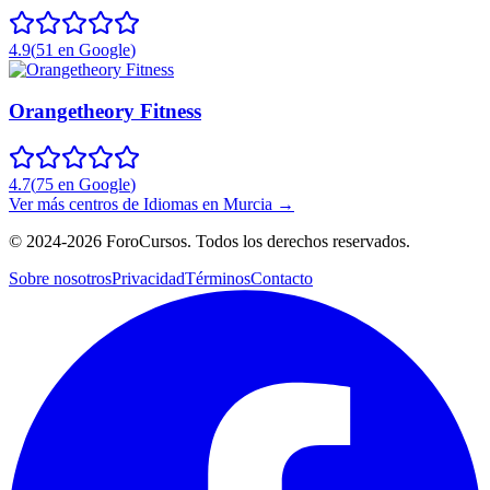
4.9
(
51
en Google
)
Orangetheory Fitness
4.7
(
75
en Google
)
Ver más centros de
Idiomas
en
Murcia
→
©
2024-2026
ForoCursos. Todos los derechos reservados.
Sobre nosotros
Privacidad
Términos
Contacto