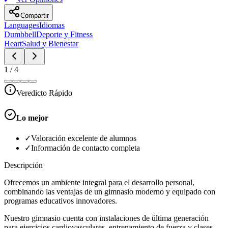
Compartir
Languages
Idiomas
Dumbbell
Deporte y Fitness
Heart
Salud y Bienestar
1
/
4
Veredicto Rápido
Lo mejor
✓
Valoración excelente de alumnos
✓
Información de contacto completa
Descripción
Ofrecemos un ambiente integral para el desarrollo personal,
combinando las ventajas de un gimnasio moderno y equipado con
programas educativos innovadores.
Nuestro gimnasio cuenta con instalaciones de última generación
para ejercicios cardiovasculares, entrenamiento de fuerza y clases