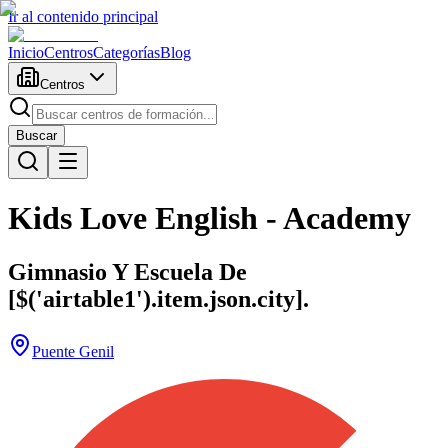
Ir al contenido principal
Inicio
Centros
Categorías
Blog
Centros
Buscar
Kids Love English - Academy
Gimnasio Y Escuela De
[$('airtable1').item.json.city].
Puente Genil