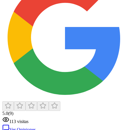
5.0
(
9
)
113
visitas
Ver Opiniones