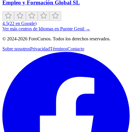
Empleo y Formación Global SL
4.5
(
22
en Google
)
Ver más centros de
Idiomas
en
Puente Genil
→
©
2024-2026
ForoCursos. Todos los derechos reservados.
Sobre nosotros
Privacidad
Términos
Contacto