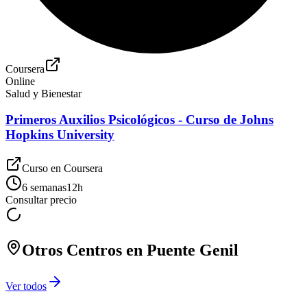
Coursera
Online
Salud y Bienestar
Primeros Auxilios Psicológicos - Curso de Johns
Hopkins University
Curso en
Coursera
6 semanas
12
h
Consultar precio
Otros Centros en
Puente Genil
Ver todos