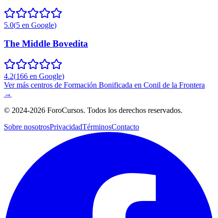
5.0
(
5
en Google
)
The Middle Bovedita
4.2
(
166
en Google
)
Ver más centros de
Formación Bonificada
en
Conil de la Frontera
→
©
2024-2026
ForoCursos. Todos los derechos reservados.
Sobre nosotros
Privacidad
Términos
Contacto