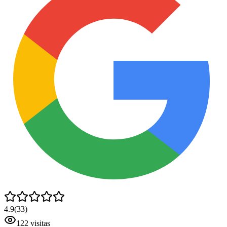
4.9
(
33
)
122
visitas