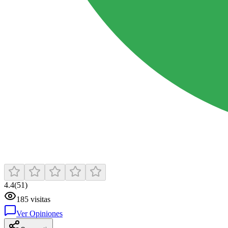
4.4
(
51
)
185
visitas
Ver Opiniones