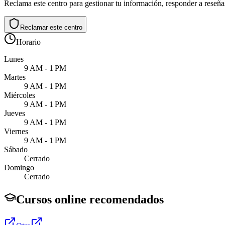
Reclama este centro para gestionar tu información, responder a reseñas
Reclamar este centro
Horario
Lunes
9 AM - 1 PM
Martes
9 AM - 1 PM
Miércoles
9 AM - 1 PM
Jueves
9 AM - 1 PM
Viernes
9 AM - 1 PM
Sábado
Cerrado
Domingo
Cerrado
Cursos online recomendados