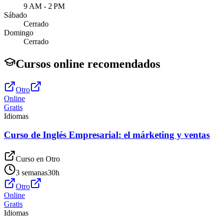
9 AM - 2 PM
Sábado
Cerrado
Domingo
Cerrado
Cursos online recomendados
Otro
Online
Gratis
Idiomas
Curso de Inglés Empresarial: el márketing y ventas
Curso en
Otro
3 semanas
30
h
Otro
Online
Gratis
Idiomas