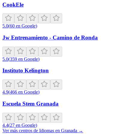
CookEle
5.0
(
60
en Google
)
Jw Entrenamiento - Camino de Ronda
5.0
(
359
en Google
)
Instituto Kelington
4.9
(
466
en Google
)
Escuela Stem Granada
4.4
(
27
en Google
)
Ver más centros de
Idiomas
en
Granada
→