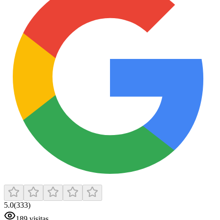
5.0
(
333
)
189
visitas