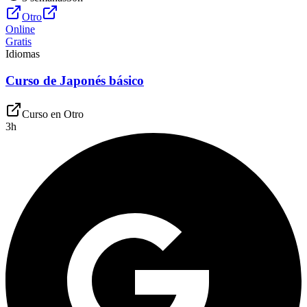
Otro
Online
Gratis
Idiomas
Curso de Japonés básico
Curso en
Otro
3
h