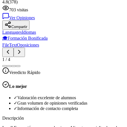
4.8
(
378
)
703
visitas
Ver Opiniones
Compartir
Languages
Idiomas
🎓
Formación Bonificada
FileText
Oposiciones
1
/
4
Veredicto Rápido
Lo mejor
✓
Valoración excelente de alumnos
✓
Gran volumen de opiniones verificadas
✓
Información de contacto completa
Descripción