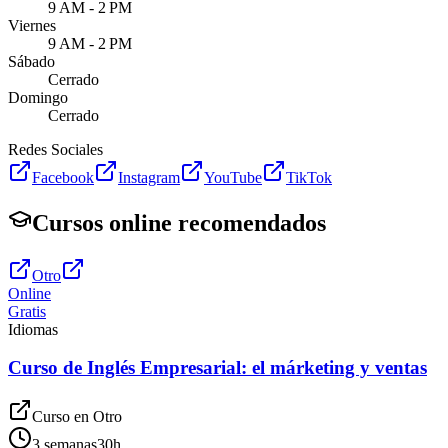
9 AM - 2 PM
Viernes
9 AM - 2 PM
Sábado
Cerrado
Domingo
Cerrado
Redes Sociales
Facebook
Instagram
YouTube
TikTok
Cursos online recomendados
Otro
Online
Gratis
Idiomas
Curso de Inglés Empresarial: el márketing y ventas
Curso en
Otro
3 semanas
30
h