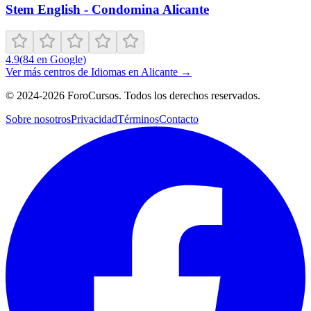
Stem English - Condomina Alicante
4.9
(
84
en Google
)
Ver más centros de
Idiomas
en
Alicante
→
©
2024-2026
ForoCursos. Todos los derechos reservados.
Sobre nosotros
Privacidad
Términos
Contacto