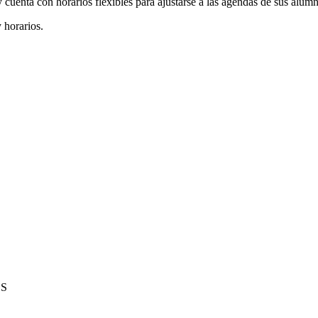
y cuenta con horarios flexibles para ajustarse a las agendas de sus alum
 horarios.
ES