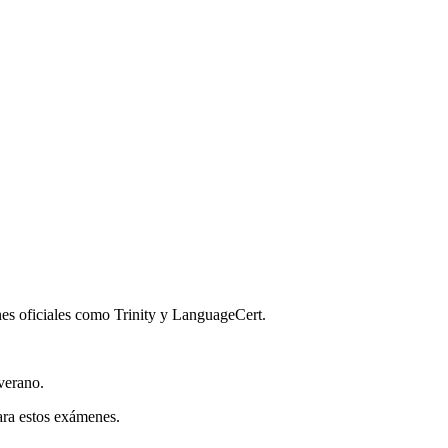
nes oficiales como Trinity y LanguageCert.
 verano.
ara estos exámenes.