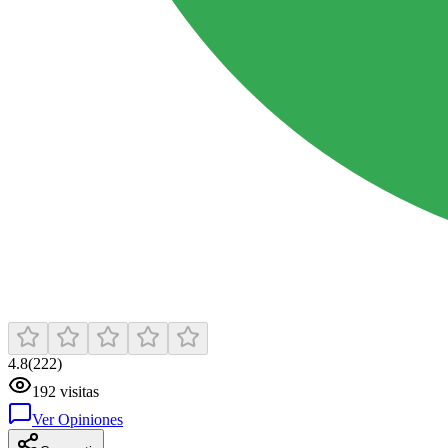
4.8
(
222
)
192
visitas
Ver Opiniones