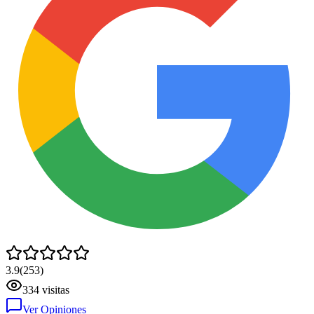
3.9
(
253
)
334
visitas
Ver Opiniones