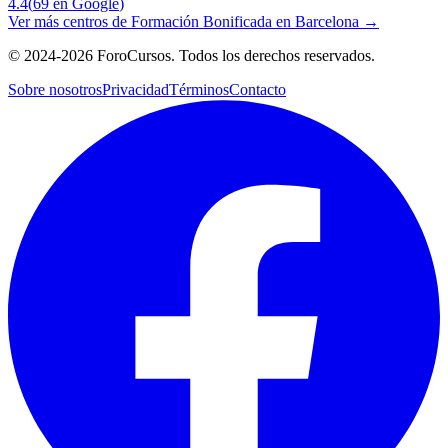
4.4
(
69
en Google
)
Ver más centros de
Formación Bonificada
en
Barcelona
→
©
2024-2026
ForoCursos. Todos los derechos reservados.
Sobre nosotros
Privacidad
Términos
Contacto