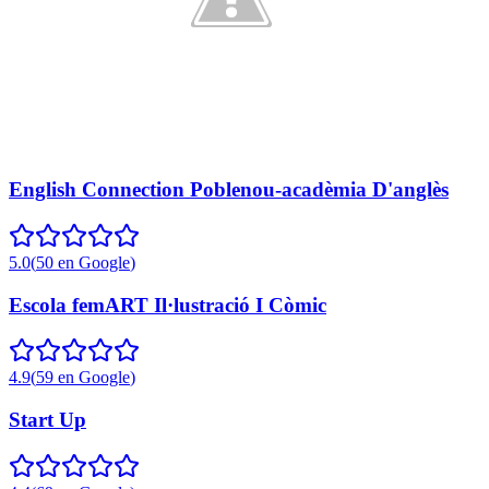
English Connection Poblenou-acadèmia D'anglès
5.0
(
50
en Google
)
Escola femART Il·lustració I Còmic
4.9
(
59
en Google
)
Start Up