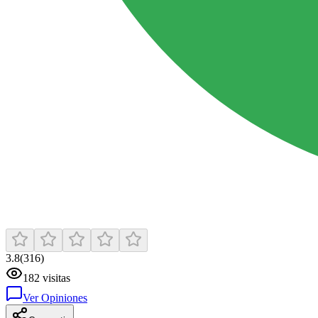
3.8
(
316
)
182
visitas
Ver Opiniones