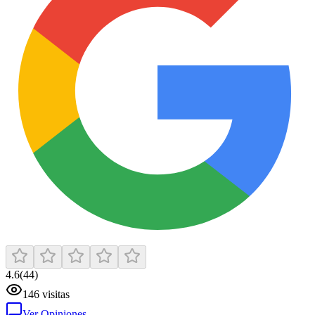
4.6
(
44
)
146
visitas
Ver Opiniones