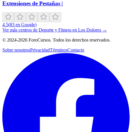
Extensiones de Pestañas |
4.5
(
83
en Google
)
Ver más centros de
Deporte y Fitness
en
Los Dolores
→
©
2024-2026
ForoCursos. Todos los derechos reservados.
Sobre nosotros
Privacidad
Términos
Contacto