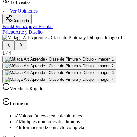
324
visitas
Ver Opiniones
Compartir
BookOpen
Apoyo Escolar
Palette
Arte y Diseño
1
/
4
Veredicto Rápido
Lo mejor
✓
Valoración excelente de alumnos
✓
Múltiples opiniones de alumnos
✓
Información de contacto completa