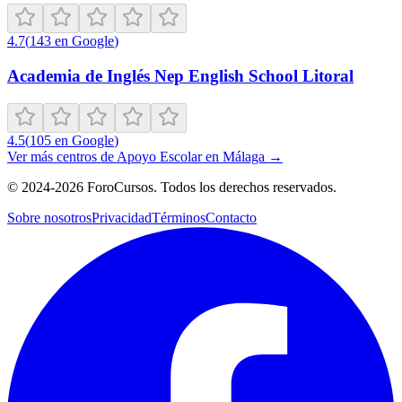
4.7
(
143
en Google
)
Academia de Inglés Nep English School Litoral
4.5
(
105
en Google
)
Ver más centros de
Apoyo Escolar
en
Málaga
→
©
2024-2026
ForoCursos. Todos los derechos reservados.
Sobre nosotros
Privacidad
Términos
Contacto