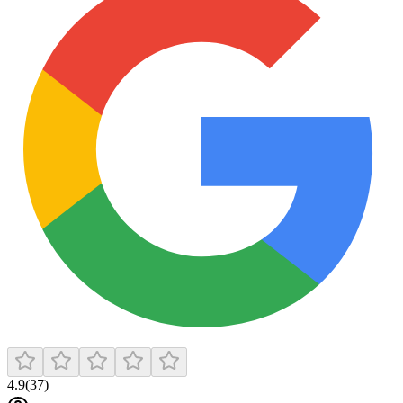
4.9
(
37
)