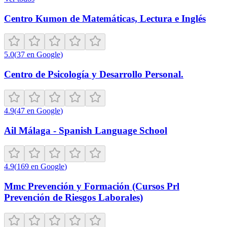
Centro Kumon de Matemáticas, Lectura e Inglés
5.0
(
37
en Google
)
Centro de Psicología y Desarrollo Personal.
4.9
(
47
en Google
)
Ail Málaga - Spanish Language School
4.9
(
169
en Google
)
Mmc Prevención y Formación (Cursos Prl
Prevención de Riesgos Laborales)