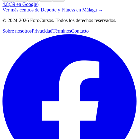
4.8
(
39
en Google
)
Ver más centros de
Deporte y Fitness
en
Málaga
→
©
2024-2026
ForoCursos. Todos los derechos reservados.
Sobre nosotros
Privacidad
Términos
Contacto