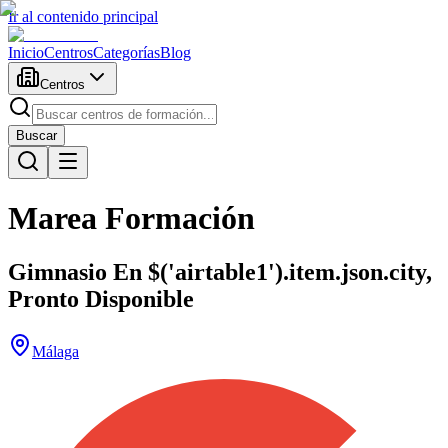
Ir al contenido principal
Inicio
Centros
Categorías
Blog
Centros
Buscar
Marea Formación
Gimnasio En $('airtable1').item.json.city,
Pronto Disponible
Málaga