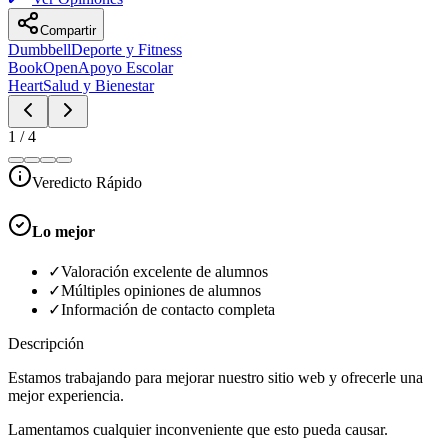
Compartir
Dumbbell
Deporte y Fitness
BookOpen
Apoyo Escolar
Heart
Salud y Bienestar
1
/
4
Veredicto Rápido
Lo mejor
✓
Valoración excelente de alumnos
✓
Múltiples opiniones de alumnos
✓
Información de contacto completa
Descripción
Estamos trabajando para mejorar nuestro sitio web y ofrecerle una
mejor experiencia.
Lamentamos cualquier inconveniente que esto pueda causar.