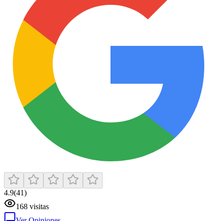
4.9
(
41
)
168
visitas
Ver Opiniones