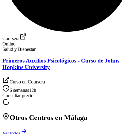
Coursera
Online
Salud y Bienestar
Primeros Auxilios Psicológicos - Curso de Johns
Hopkins University
Curso en
Coursera
6 semanas
12
h
Consultar precio
Otros Centros en
Málaga
Ver todos