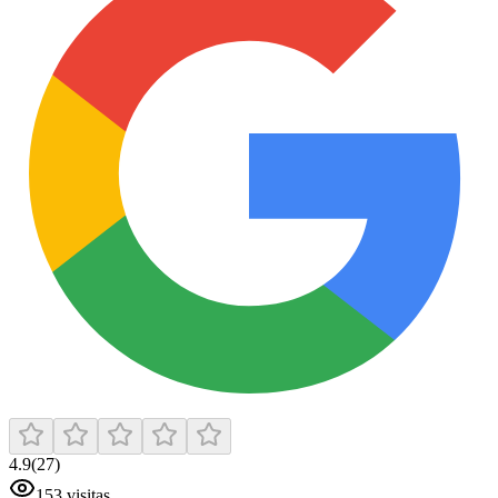
4.9
(
27
)
153
visitas