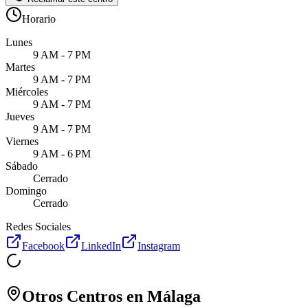
Horario
Lunes
9 AM - 7 PM
Martes
9 AM - 7 PM
Miércoles
9 AM - 7 PM
Jueves
9 AM - 7 PM
Viernes
9 AM - 6 PM
Sábado
Cerrado
Domingo
Cerrado
Redes Sociales
Facebook
LinkedIn
Instagram
Otros Centros en
Málaga