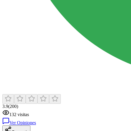
3.9
(
200
)
132
visitas
Ver Opiniones