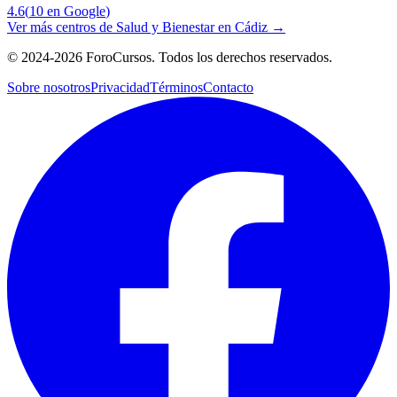
4.6
(
10
en Google
)
Ver más centros de
Salud y Bienestar
en
Cádiz
→
©
2024-2026
ForoCursos. Todos los derechos reservados.
Sobre nosotros
Privacidad
Términos
Contacto