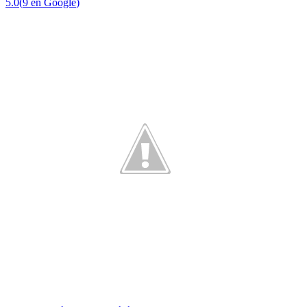
5.0
(
9
en Google
)