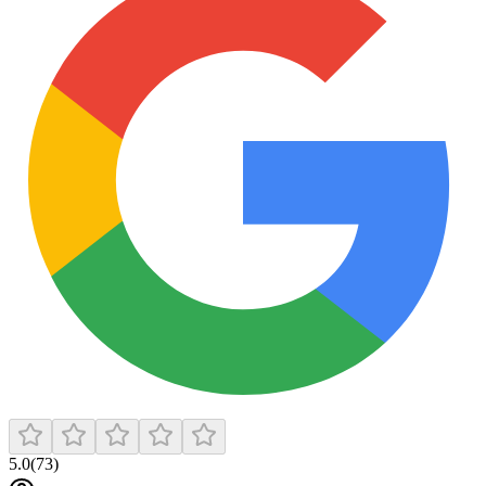
5.0
(
73
)