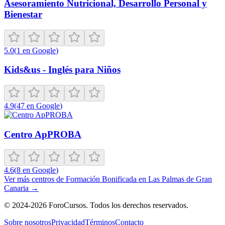
Asesoramiento Nutricional, Desarrollo Personal y
Bienestar
5.0
(
1
en Google
)
Kids&us - Inglés para Niños
4.9
(
47
en Google
)
Centro ApPROBA
4.6
(
8
en Google
)
Ver más centros de
Formación Bonificada
en
Las Palmas de Gran
Canaria
→
©
2024-2026
ForoCursos. Todos los derechos reservados.
Sobre nosotros
Privacidad
Términos
Contacto