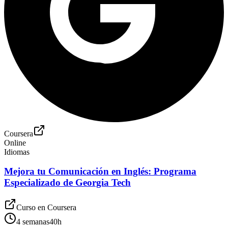
Coursera
Online
Idiomas
Mejora tu Comunicación en Inglés: Programa
Especializado de Georgia Tech
Curso en
Coursera
4 semanas
40
h