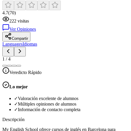
4.7
(
70
)
222
visitas
Ver Opiniones
Compartir
Languages
Idiomas
1
/
4
Veredicto Rápido
Lo mejor
✓
Valoración excelente de alumnos
✓
Múltiples opiniones de alumnos
✓
Información de contacto completa
Descripción
My English School ofrece cursos de inglés en Barcelona para