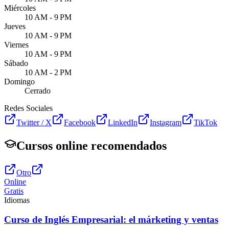
Miércoles
10 AM - 9 PM
Jueves
10 AM - 9 PM
Viernes
10 AM - 9 PM
Sábado
10 AM - 2 PM
Domingo
Cerrado
Redes Sociales
Twitter / X
Facebook
LinkedIn
Instagram
TikTok
Cursos online recomendados
Otro
Online
Gratis
Idiomas
Curso de Inglés Empresarial: el márketing y ventas