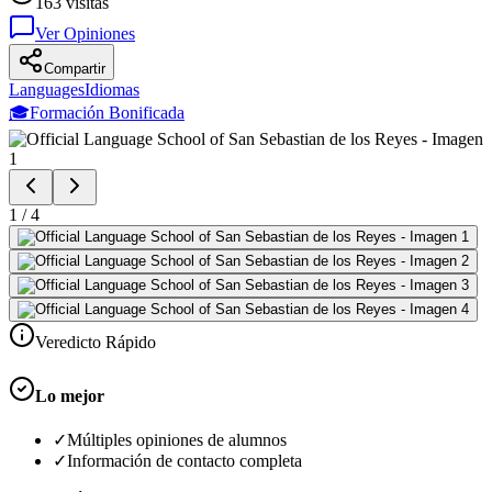
163
visitas
Ver Opiniones
Compartir
Languages
Idiomas
🎓
Formación Bonificada
1
/
4
Veredicto Rápido
Lo mejor
✓
Múltiples opiniones de alumnos
✓
Información de contacto completa