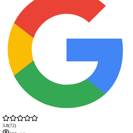
3.8
(
72
)