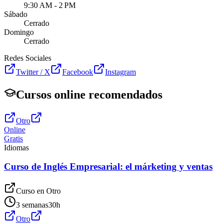
9:30 AM - 2 PM
Sábado
Cerrado
Domingo
Cerrado
Redes Sociales
Twitter / X
Facebook
Instagram
Cursos online recomendados
Otro
Online
Gratis
Idiomas
Curso de Inglés Empresarial: el márketing y ventas
Curso en
Otro
3 semanas
30
h
Otro