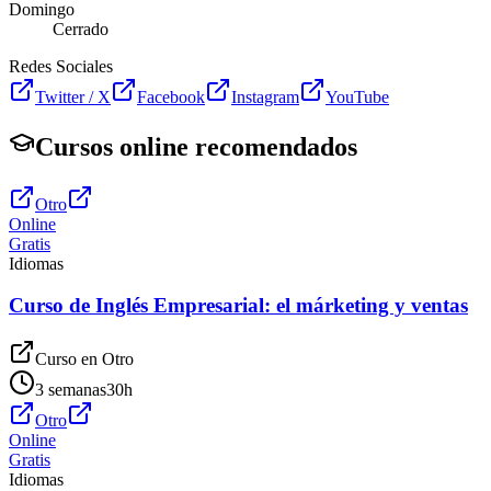
Domingo
Cerrado
Redes Sociales
Twitter / X
Facebook
Instagram
YouTube
Cursos online recomendados
Otro
Online
Gratis
Idiomas
Curso de Inglés Empresarial: el márketing y ventas
Curso en
Otro
3 semanas
30
h
Otro
Online
Gratis
Idiomas