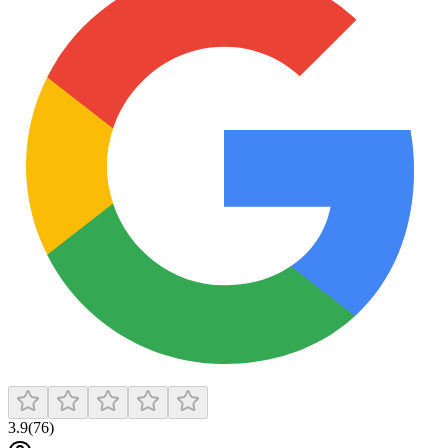
3.9
(
76
)