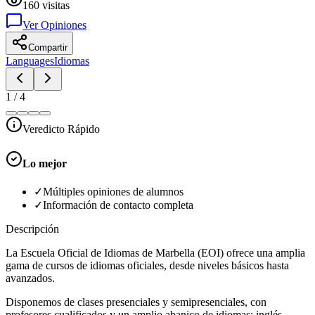
160
visitas
Ver Opiniones
Compartir
Languages
Idiomas
1
/
4
Veredicto Rápido
Lo mejor
✓
Múltiples opiniones de alumnos
✓
Información de contacto completa
Descripción
La Escuela Oficial de Idiomas de Marbella (EOI) ofrece una amplia
gama de cursos de idiomas oficiales, desde niveles básicos hasta
avanzados.
Disponemos de clases presenciales y semipresenciales, con
profesores cualificados y un amplio abanico de idiomas: inglés,