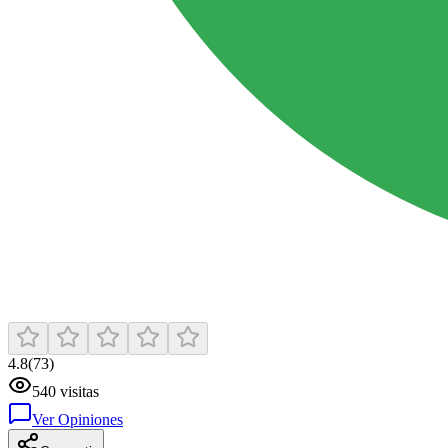
4.8
(
73
)
540
visitas
Ver Opiniones