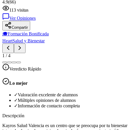
4.9
(
66
)
113
visitas
Ver Opiniones
Compartir
🎓
Formación Bonificada
Heart
Salud y Bienestar
1
/
4
Veredicto Rápido
Lo mejor
✓
Valoración excelente de alumnos
✓
Múltiples opiniones de alumnos
✓
Información de contacto completa
Descripción
Kayros Salud Valencia es un centro que se preocupa por tu bienestar