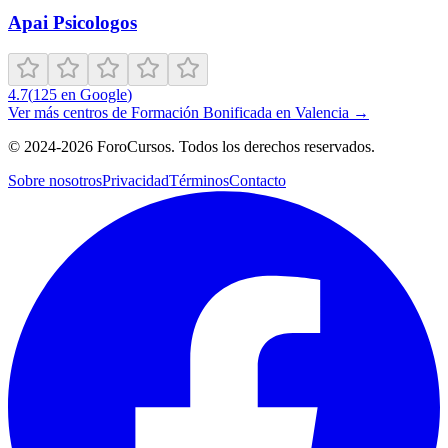
Apai Psicologos
4.7
(
125
en Google
)
Ver más centros de
Formación Bonificada
en
Valencia
→
©
2024-2026
ForoCursos. Todos los derechos reservados.
Sobre nosotros
Privacidad
Términos
Contacto