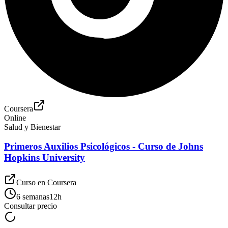
Coursera
Online
Salud y Bienestar
Primeros Auxilios Psicológicos - Curso de Johns
Hopkins University
Curso en
Coursera
6 semanas
12
h
Consultar precio